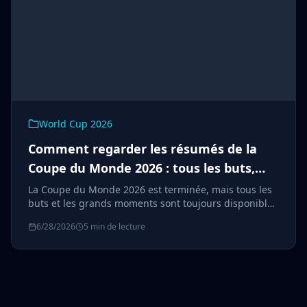
World Cup 2026
Comment regarder les résumés de la
Coupe du Monde 2026 : tous les buts,
gratuitement
La Coupe du Monde 2026 est terminée, mais tous les
buts et les grands moments sont toujours disponibles
gratuitement. Voici où rattraper les moments forts de
6/28/2026
5 min de lecture
l'ensemble des 104 matchs.