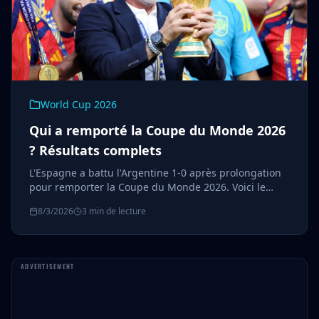
World Cup 2026
Qui a remporté la Coupe du Monde 2026
? Résultats complets
L'Espagne a battu l'Argentine 1-0 après prolongation
pour remporter la Coupe du Monde 2026. Voici le
résultat final, tous les lauréats individuels et ce que
8/3/2026
3 min de lecture
cela signifie pour la carrière de Messi en Argentine.