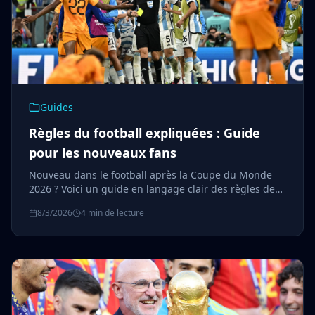
Guides
Règles du football expliquées : Guide
pour les nouveaux fans
Nouveau dans le football après la Coupe du Monde
2026 ? Voici un guide en langage clair des règles de
base — du coup d'envoi au hors-jeu, en passant par
8/3/2026
4 min de lecture
ce qui se passe quand un match est nul.