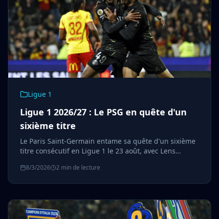
Ligue 1
Ligue 1 2026/27 : Le PSG en quête d'un
sixième titre
Le Paris Saint-Germain entame sa quête d'un sixième
titre consécutif en Ligue 1 le 23 août, avec Lens
comme principal concurrent et le retour de Troyes et
8/3/2026
2 min de lecture
du Mans dans l'élite.