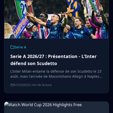
Serie A
Serie A 2026/27 : Présentation - L'Inter
défend son Scudetto
L'Inter Milan entame la défense de son Scudetto le 23
août, mais l'arrivée de Massimiliano Allegri à Naples
et deux promus ambitieux font de la saison 2026/27
8/3/2026
2 min de lecture
une édition à suivre de près.