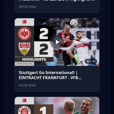
Matchday 34 – Bundesliga
2.0K
VIEWS
2.3K
Stuttgart Go International! |
EINTRACHT FRANKFURT - VFB
STUTTGART | Highlights | MD 34 –
2.3K
VIEWS
Bundesliga