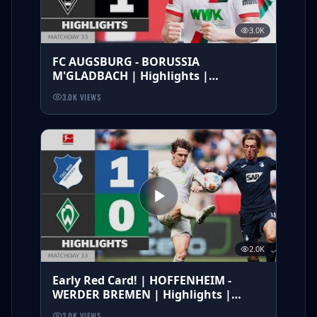
3.0K
FC AUGSBURG - BORUSSIA
M'GLADBACH | Highlights |
Matchday 33 – Bundesliga 2025/26
3.0K
VIEWS
2.0K
Early Red Card! | HOFFENHEIM -
WERDER BREMEN | Highlights |
Matchday 33 – Bundesliga 2025/26
2.0K
VIEWS