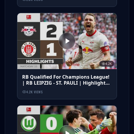
4.2K
RB Qualified For Champions League!
| RB LEIPZIG - ST. PAULI | Highlights |
Matchday 33 – Bundesliga
4.2K
VIEWS