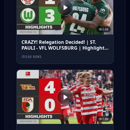
2.6K
CRAZY! Relegation Decided! | ST.
PAULI - VFL WOLFSBURG | Highlights
| Matchday 34 – Bundesliga 25/26
2.6K
VIEWS
1.8K