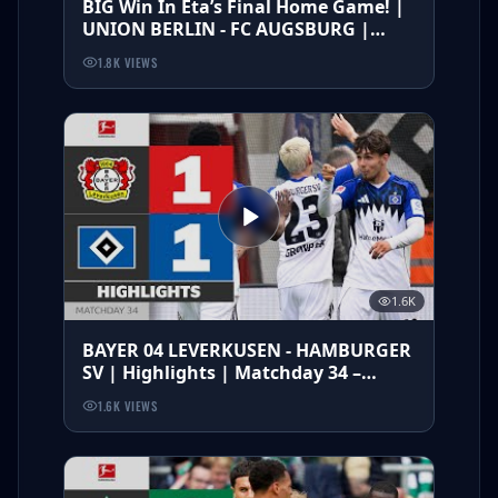
BIG Win In Eta’s Final Home Game! |
UNION BERLIN - FC AUGSBURG |
Highlights | MD 34 Bundesliga 25/26
1.8K
VIEWS
1.6K
BAYER 04 LEVERKUSEN - HAMBURGER
SV | Highlights | Matchday 34 –
Bundesliga 2025/26
1.6K
VIEWS