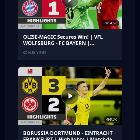
14.5K
OLISE-MAGIC Secures Win! | VFL
WOLFSBURG - FC BAYERN |
Highlights | Matchday 33 –
14.5K
VIEWS
Bundesliga 2025/26
9.3K
BORUSSIA DORTMUND - EINTRACHT
FRANKFURT | Highlights | Matchday