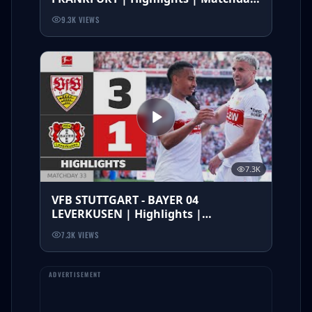
33 – Bundesliga 25/26
9.3K
VIEWS
7.3K
VFB STUTTGART - BAYER 04
LEVERKUSEN | Highlights |
Bundesliga 25/26
7.3K
VIEWS