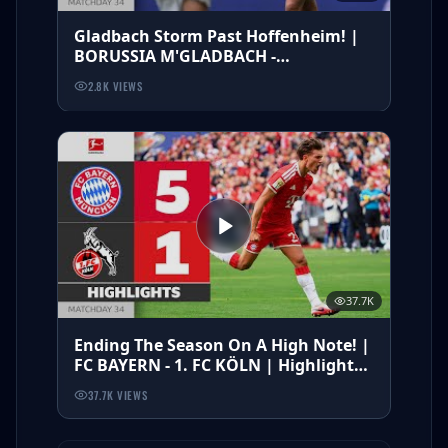
Gladbach Storm Past Hoffenheim! |
BORUSSIA M'GLADBACH -
HOFFENHEIM | Highlights | MD 34 -
2.8K
VIEWS
Bundesliga
37.7K
Ending The Season On A High Note! |
FC BAYERN - 1. FC KÖLN | Highlights
| Matchday 34 Bundesliga
37.7K
VIEWS