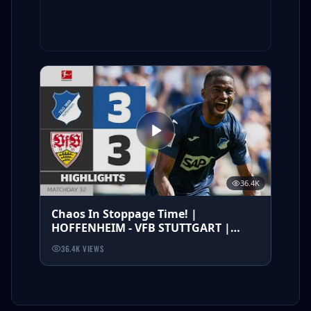
36.4K
Chaos In Stoppage Time! |
HOFFENHEIM - VFB STUTTGART |
Highlights | Matchday 32 –
36.4K
VIEWS
Bundesliga 2025/26